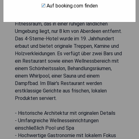
Auf booking.com finden
Das Ardoe House Hotel & Spa ist ein
viktorianisches Herrenhaus mit Pool, Spa und
Fitnessraum, das in einer ruhigen ländlichen
Umgebung liegt, nur 8 km von Aberdeen entfernt.
Das 4-Sterne-Hotel wurde im 19. Jahrhundert
erbaut und bietet originale Treppen, Kamine und
Holzverkleidungen. Es verfügt über zwei Bars und
ein Restaurant sowie einen Wellnessbereich mit
einem Schönheitssalon, Behandlungsräumen,
einem Whirlpool, einer Sauna und einem
Dampfbad. Im Blair's Restaurant werden
erstklassige Gerichte aus frischen, lokalen
Produkten serviert.
- Historische Architektur mit originalen Details
- Umfangreiche Wellnesseinrichtungen
einschließlich Pool und Spa
- Hochwertige Gastronomie mit lokalem Fokus