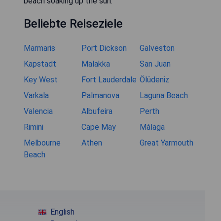
beach soaking up the sun."
Beliebte Reiseziele
Marmaris
Port Dickson
Galveston
Kapstadt
Malakka
San Juan
Key West
Fort Lauderdale
Ölüdeniz
Varkala
Palmanova
Laguna Beach
Valencia
Albufeira
Perth
Rimini
Cape May
Málaga
Melbourne
Athen
Great Yarmouth
Beach
English