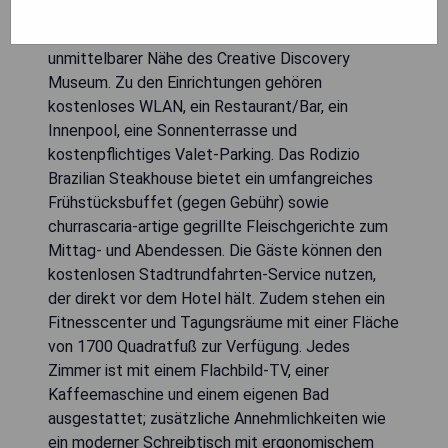
befindet sich im Herzen von Chattanooga, weniger
als 4 Blocks vom Tennessee Aquarium und in
unmittelbarer Nähe des Creative Discovery
Museum. Zu den Einrichtungen gehören
kostenloses WLAN, ein Restaurant/Bar, ein
Innenpool, eine Sonnenterrasse und
kostenpflichtiges Valet-Parking. Das Rodizio
Brazilian Steakhouse bietet ein umfangreiches
Frühstücksbuffet (gegen Gebühr) sowie
churrascaria-artige gegrillte Fleischgerichte zum
Mittag- und Abendessen. Die Gäste können den
kostenlosen Stadtrundfahrten-Service nutzen,
der direkt vor dem Hotel hält. Zudem stehen ein
Fitnesscenter und Tagungsräume mit einer Fläche
von 1700 Quadratfuß zur Verfügung. Jedes
Zimmer ist mit einem Flachbild-TV, einer
Kaffeemaschine und einem eigenen Bad
ausgestattet; zusätzliche Annehmlichkeiten wie
ein moderner Schreibtisch mit ergonomischem