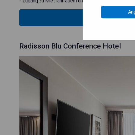
- Zugang zu Mietfahrrädern und Fitnessangeboten
An
PRE
Radisson Blu Conference Hotel