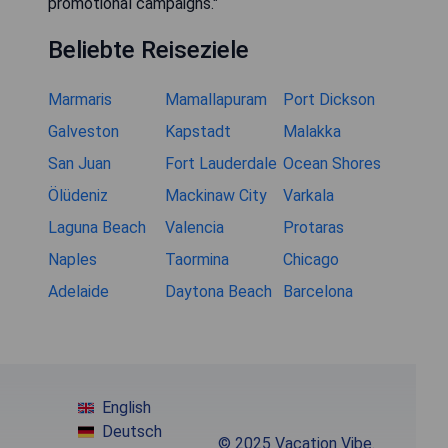
promotional campaigns."
Beliebte Reiseziele
Marmaris
Mamallapuram
Port Dickson
Galveston
Kapstadt
Malakka
San Juan
Fort Lauderdale
Ocean Shores
Ölüdeniz
Mackinaw City
Varkala
Laguna Beach
Valencia
Protaras
Naples
Taormina
Chicago
Adelaide
Daytona Beach
Barcelona
English
Deutsch
© 2025 Vacation Vibe.