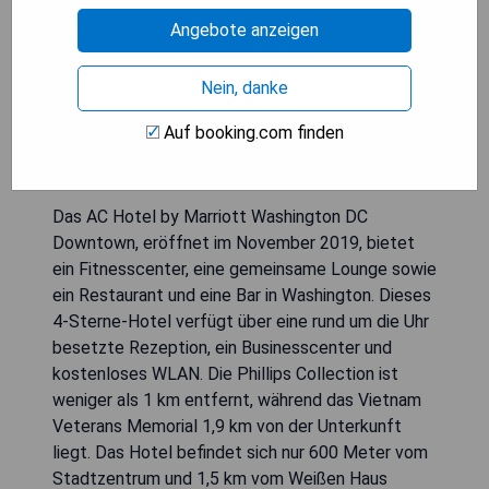
Angebote anzeigen
Nein, danke
Auf booking.com finden
Das AC Hotel by Marriott Washington DC
Downtown, eröffnet im November 2019, bietet
ein Fitnesscenter, eine gemeinsame Lounge sowie
ein Restaurant und eine Bar in Washington. Dieses
4-Sterne-Hotel verfügt über eine rund um die Uhr
besetzte Rezeption, ein Businesscenter und
kostenloses WLAN. Die Phillips Collection ist
weniger als 1 km entfernt, während das Vietnam
Veterans Memorial 1,9 km von der Unterkunft
liegt. Das Hotel befindet sich nur 600 Meter vom
Stadtzentrum und 1,5 km vom Weißen Haus