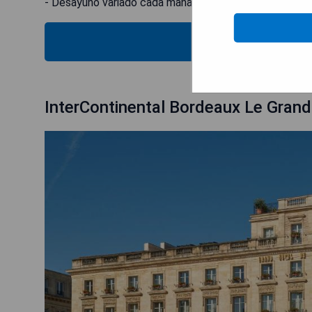
- Desayuno variado cada mañana.
MOST
InterContinental Bordeaux Le Grand