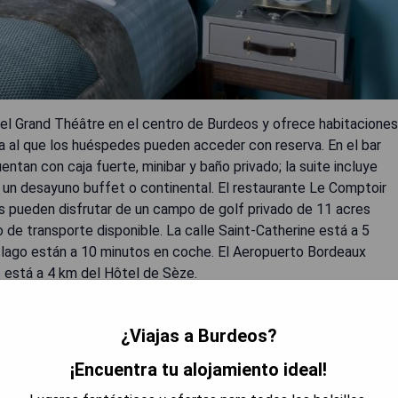
del Grand Théâtre en el centro de Burdeos y ofrece habitaciones
pa al que los huéspedes pueden acceder con reserva. En el bar
ntan con caja fuerte, minibar y baño privado; la suite incluye
un desayuno buffet o continental. El restaurante Le Comptoir
s pueden disfrutar de un campo de golf privado de 11 acres
o de transporte disponible. La calle Saint-Catherine está a 5
l lago están a 10 minutos en coche. El Aeropuerto Bordeaux
 está a 4 km del Hôtel de Sèze.
¿Viajas a Burdeos?
¡Encuentra tu alojamiento ideal!