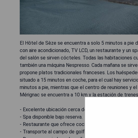
El Hôtel de Sèze se encuentra a solo 5 minutos a pie 
con aire acondicionado, TV LCD, un restaurante y un s
del salón se sirven cócteles. Todas las habitaciones cue
también una máquina Nespresso. Cada mañana se sirve 
propone platos tradicionales franceses. Los huéspede
situado a 15 minutos en coche, para el cual hay servici
minutos a pie, mientras que el centro de reuniones y e
Mérignac se encuentra a 10 km y la estación de trenes
- Excelente ubicación cerca del Grand Théâtre.
- Spa disponible bajo reserva.
- Restaurante que ofrece cocina francesa tradicional.
- Transporte al campo de golf privado.