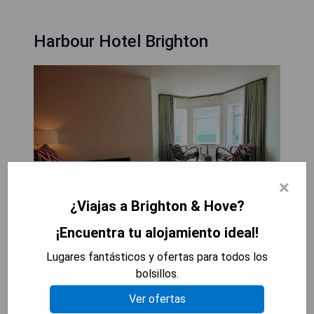
Harbour Hotel Brighton
×
¿Viajas a Brighton & Hove?
¡Encuentra tu alojamiento ideal!
El Harbour Hotel Brighton se encuentra frente a
Lugares fantásticos y ofertas para todos los
una icónica playa, en el animado paseo marítimo, a
bolsillos.
solo 2 minutos a pie de The Brighton Centre.
Ver ofertas
Ofrece WiFi gratuito y está cerca de The Lanes y