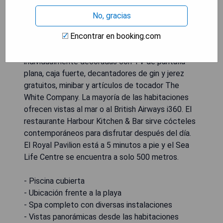
el muelle de Brighton. Los huéspedes pueden
relajarse en HarSpa, un spa subterráneo que
No, gracias
incluye una piscina cubierta climatizada, gimnasio,
Encontrar en booking.com
piscina hidroterapéutica, jacuzzis escandinavos,
sauna y sala de vapor. Las habitaciones están
individualmente decoradas con TV de pantalla
plana, caja fuerte, decantadores de gin y jerez
gratuitos, minibar y artículos de tocador The
White Company. La mayoría de las habitaciones
ofrecen vistas al mar o al British Airways i360. El
restaurante Harbour Kitchen & Bar sirve cócteles
contemporáneos para disfrutar después del día.
El Royal Pavilion está a 5 minutos a pie y el Sea
Life Centre se encuentra a solo 500 metros.
- Piscina cubierta
- Ubicación frente a la playa
- Spa completo con diversas instalaciones
- Vistas panorámicas desde las habitaciones