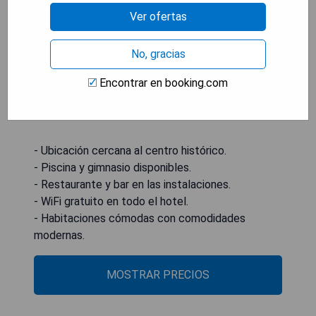
cama. También hay instalaciones de lavandería
Ver ofertas
convenientes y una sala de reuniones para viajeros
de negocios. El Parque Cannon está a 3.1 km del
No, gracias
hotel, mientras que el Archivo y Museo Citadel
Encontrar en booking.com
está a 3.9 km. El aeropuerto más cercano es el
Aeropuerto Internacional de Charleston, situado a
18 km.
- Ubicación cercana al centro histórico.
- Piscina y gimnasio disponibles.
- Restaurante y bar en las instalaciones.
- WiFi gratuito en todo el hotel.
- Habitaciones cómodas con comodidades
modernas.
MOSTRAR PRECIOS