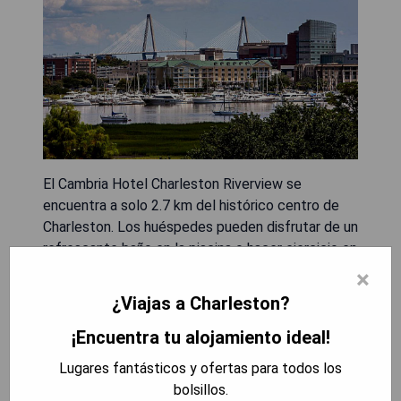
El Cambria Hotel Charleston Riverview se
encuentra a solo 2.7 km del histórico centro de
Charleston. Los huéspedes pueden disfrutar de un
refrescante baño en la piscina o hacer ejercicio en
el gimnasio. El hotel cuenta con un restaurante y
×
bar de servicio completo, además de ofrecer WiFi
¿Viajas a Charleston?
gratuito para todos los huéspedes. Las
habitaciones están equipadas con TV de pantalla
¡Encuentra tu alojamiento ideal!
plana con canales por cable, refrigerador,
Lugares fantásticos y ofertas para todos los
cafetera y microondas; algunas habitaciones
bolsillos.
incluyen una cómoda área de estar con sofá