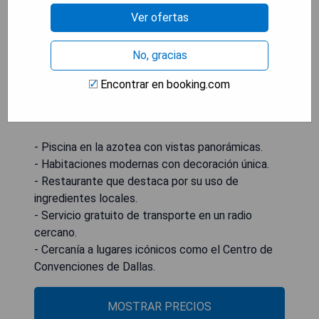
eventos sociales. Una conveniente servicio de
Ver ofertas
transporte se ofrece para destinos dentro del
radio de 1 milla del hotel. En el vestíbulo se
No, gracias
pueden encontrar mesas de billar, mientras que
Chef's Palette, el restaurante completo del hotel,
Encontrar en booking.com
sirve cocina americana durante todo el día con
ingredientes locales y estacionales.
- Piscina en la azotea con vistas panorámicas.
- Habitaciones modernas con decoración única.
- Restaurante que destaca por su uso de
ingredientes locales.
- Servicio gratuito de transporte en un radio
cercano.
- Cercanía a lugares icónicos como el Centro de
Convenciones de Dallas.
MOSTRAR PRECIOS