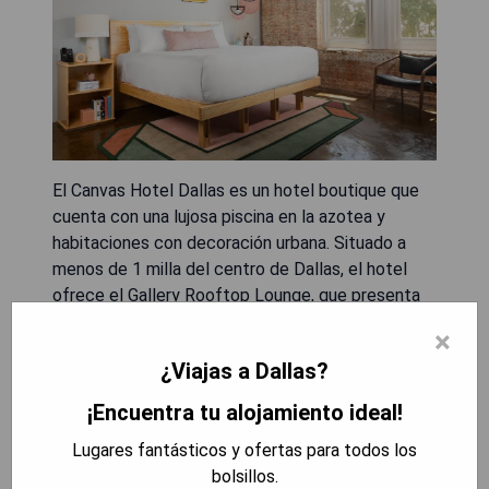
El Canvas Hotel Dallas es un hotel boutique que
cuenta con una lujosa piscina en la azotea y
habitaciones con decoración urbana. Situado a
menos de 1 milla del centro de Dallas, el hotel
ofrece el Gallery Rooftop Lounge, que presenta
vistas al horizonte de Dallas y cabanas junto a la
×
piscina. Las habitaciones incluyen pisos de
¿Viajas a Dallas?
concreto pulido, muebles personalizados y
grandes ventanales, además de comodidades
¡Encuentra tu alojamiento ideal!
modernas como una televisión plana de 49
Lugares fantásticos y ofertas para todos los
pulgadas y un dock para iPod. El hotel también
bolsillos.
dispone de salas de reuniones y espacios para