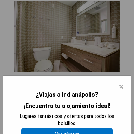
Home 2 Suites By Hilton Indianapolis Northwest
×
es un hotel de 4 estrellas ubicado a 19 km del
¿Viajas a Indianápolis?
Lucas Oil Stadium y ofrece alojamiento cómodo
en Indianápolis con instalaciones como parrillas.
¡Encuentra tu alojamiento ideal!
Las habitaciones cuentan con ropa de cama,
toallas, TV de pantalla plana con canales por
Lugares fantásticos y ofertas para todos los
cable y una kitchenette que incluye microondas,
bolsillos.
lavavajillas y tostadora. El hotel también dispone