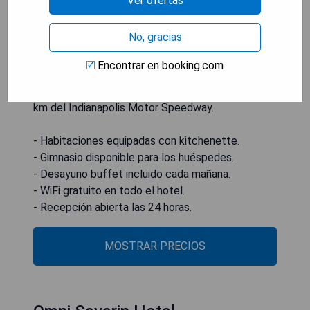
Ver ofertas
de gimnasio, WiFi gratuito en todas las áreas y
baño privado en cada habitación. Por las mañanas
No, gracias
se sirve un desayuno buffet, además de contar
con recepción abierta las 24 horas, salón
Encontrar en booking.com
compartido y centro de negocios. La propiedad
es para no fumadores y se encuentra a solo 16
km del Indianapolis Motor Speedway.
- Habitaciones equipadas con kitchenette.
- Gimnasio disponible para los huéspedes.
- Desayuno buffet incluido cada mañana.
- WiFi gratuito en todo el hotel.
- Recepción abierta las 24 horas.
MOSTRAR PRECIOS