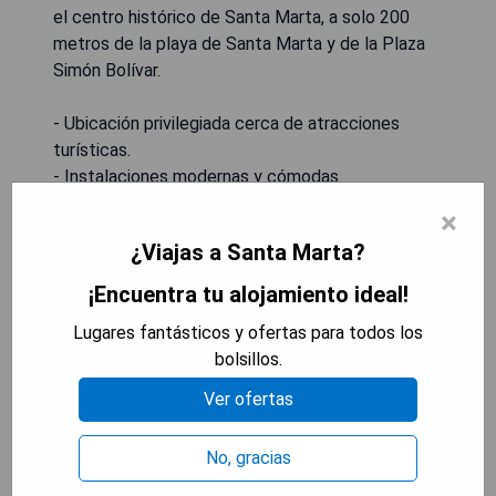
el centro histórico de Santa Marta, a solo 200
metros de la playa de Santa Marta y de la Plaza
Simón Bolívar.
- Ubicación privilegiada cerca de atracciones
turísticas.
- Instalaciones modernas y cómodas.
- Spa para relajación total.
×
- Piscina al aire libre con vistas.
¿Viajas a Santa Marta?
- Ambiente acogedor y boutique.
¡Encuentra tu alojamiento ideal!
MOSTRAR PRECIOS
Lugares fantásticos y ofertas para todos los
bolsillos.
Ver ofertas
Zuana Beach Resort
No, gracias