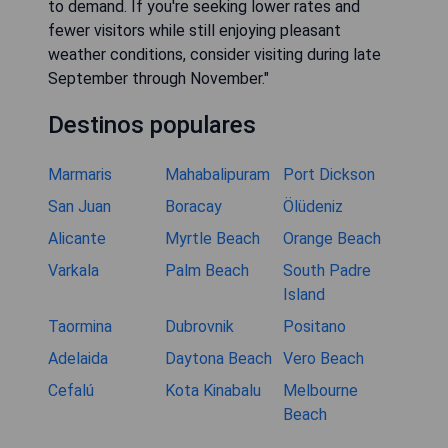
to demand. If you're seeking lower rates and
fewer visitors while still enjoying pleasant
weather conditions, consider visiting during late
September through November."
Destinos populares
Marmaris
Mahabalipuram
Port Dickson
San Juan
Boracay
Ölüdeniz
Alicante
Myrtle Beach
Orange Beach
Varkala
Palm Beach
South Padre
Island
Taormina
Dubrovnik
Positano
Adelaida
Daytona Beach
Vero Beach
Cefalú
Kota Kinabalu
Melbourne
Beach