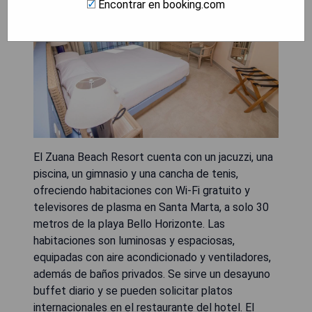
Encontrar en booking.com
El Zuana Beach Resort cuenta con un jacuzzi, una
piscina, un gimnasio y una cancha de tenis,
ofreciendo habitaciones con Wi-Fi gratuito y
televisores de plasma en Santa Marta, a solo 30
metros de la playa Bello Horizonte. Las
habitaciones son luminosas y espaciosas,
equipadas con aire acondicionado y ventiladores,
además de baños privados. Se sirve un desayuno
buffet diario y se pueden solicitar platos
internacionales en el restaurante del hotel. El