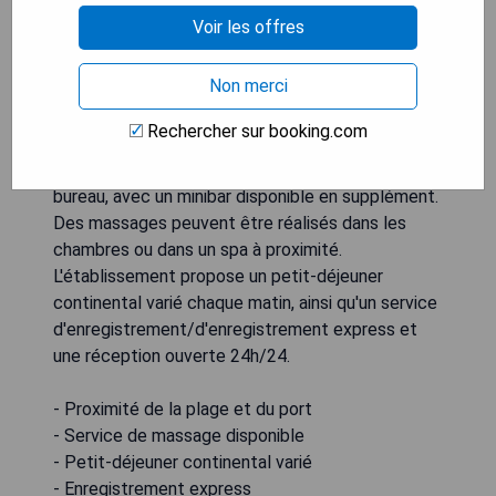
Voir les offres
Situé au cœur d'Alicante, l'hôtel Dormirdcine
Alicante se trouve à seulement 50 mètres de
Non merci
l'arrêt de bus C-6 menant à l'aéroport et à moins
de 200 mètres de la plage Postiguet et du port.
Rechercher sur booking.com
Chaque chambre climatisée est dotée d'une
télévision par satellite, d'un coffre-fort et d'un
bureau, avec un minibar disponible en supplément.
Des massages peuvent être réalisés dans les
chambres ou dans un spa à proximité.
L'établissement propose un petit-déjeuner
continental varié chaque matin, ainsi qu'un service
d'enregistrement/d'enregistrement express et
une réception ouverte 24h/24.
- Proximité de la plage et du port
- Service de massage disponible
- Petit-déjeuner continental varié
- Enregistrement express