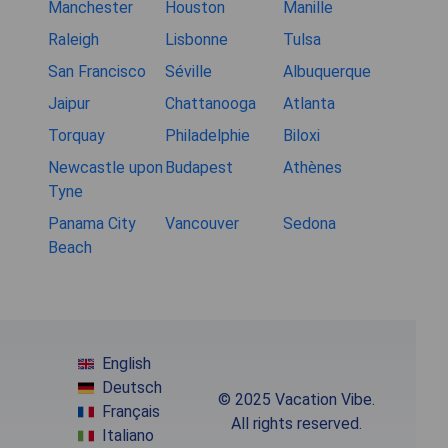
Manchester
Houston
Manille
Raleigh
Lisbonne
Tulsa
San Francisco
Séville
Albuquerque
Jaipur
Chattanooga
Atlanta
Torquay
Philadelphie
Biloxi
Newcastle upon
Budapest
Athènes
Tyne
Panama City
Vancouver
Sedona
Beach
English
Deutsch
© 2025 Vacation Vibe.
Français
All rights reserved.
Italiano