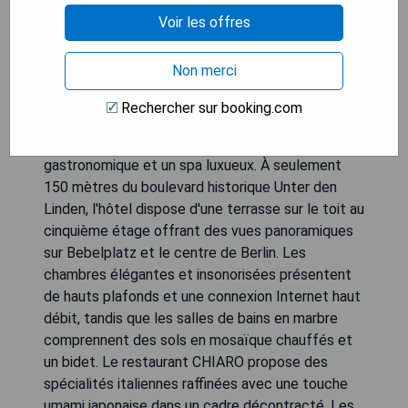
Voir les offres
Non merci
L'hôtel Rocco Forte Hotel de Rome, un
Rechercher sur booking.com
établissement 5 étoiles situé sur la place
Bebelplatz à Berlin, propose une cuisine
gastronomique et un spa luxueux. À seulement
150 mètres du boulevard historique Unter den
Linden, l'hôtel dispose d'une terrasse sur le toit au
cinquième étage offrant des vues panoramiques
sur Bebelplatz et le centre de Berlin. Les
chambres élégantes et insonorisées présentent
de hauts plafonds et une connexion Internet haut
débit, tandis que les salles de bains en marbre
comprennent des sols en mosaïque chauffés et
un bidet. Le restaurant CHIARO propose des
spécialités italiennes raffinées avec une touche
umami japonaise dans un cadre décontracté. Les