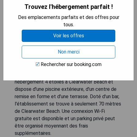
Trouvez l'hébergement parfait !
Des emplacements parfaits et des offres pour
tous.
Voir les offres
Non merci
Rechercher sur booking.com
Faisant face à la plage, l'Avalon Club propose un
hébergement 4 étoiles à Clearwater Beach et
dispose d'une piscine extérieure, d'un centre de
remise en forme et d'une terrasse. Doté d'un bar,
l'établissement se trouve à seulement 70 mètres
de Clearwater Beach. Une connexion Wi-Fi
gratuite est disponible et un parking privé peut
être organisé moyennant des frais
supplémentaires.