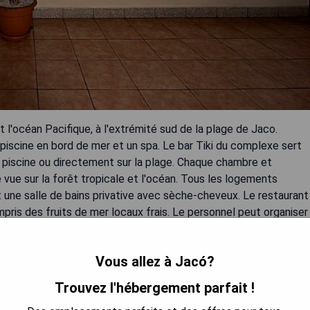
et l'océan Pacifique, à l'extrémité sud de la plage de Jaco.
piscine en bord de mer et un spa. Le bar Tiki du complexe sert
a piscine ou directement sur la plage. Chaque chambre et
vue sur la forêt tropicale et l'océan. Tous les logements
 une salle de bains privative avec sèche-cheveux. Le restaurant
pris des fruits de mer locaux frais. Le personnel peut organiser
 les randonnées dans la forêt tropicale et les visites aux parcs
vent être organisés vers l'aéroport de San José, situé à un peu
Vous allez à Jacó?
Trouvez l'hébergement parfait !
céan