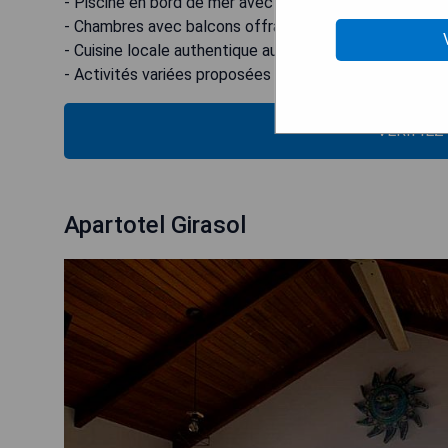
- Piscine en bord de mer avec bar Tiki
- Chambres avec balcons offrant vue imprenable
- Cuisine locale authentique au restaurant
- Activités variées proposées pour explorer les enviro
VÉRIFIEZ
Apartotel Girasol