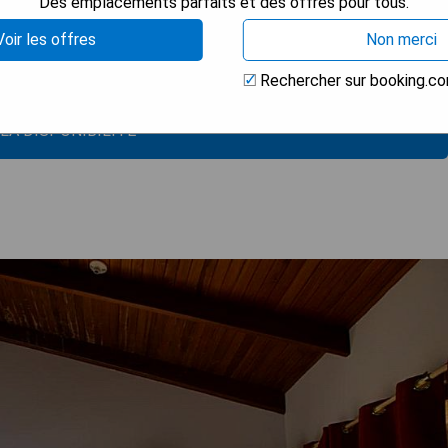
Des emplacements parfaits et des offres pour tous.
Voir les offres
Non merci
ns
Rechercher sur booking.c
 LA DISPONIBILITÉ