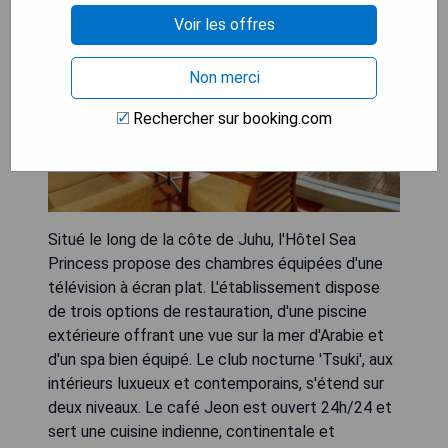
Voir les offres
Non merci
Rechercher sur booking.com
Situé le long de la côte de Juhu, l'Hôtel Sea
Princess propose des chambres équipées d'une
télévision à écran plat. L'établissement dispose
de trois options de restauration, d'une piscine
extérieure offrant une vue sur la mer d'Arabie et
d'un spa bien équipé. Le club nocturne 'Tsuki', aux
intérieurs luxueux et contemporains, s'étend sur
deux niveaux. Le café Jeon est ouvert 24h/24 et
sert une cuisine indienne, continentale et