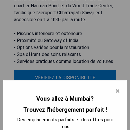
quartier Nariman Point et du World Trade Center,
tandis que l'aéroport Chhatrapati Shivaji est
accessible en 1 à 1h30 par la route.
- Piscines intérieure et extérieure
- Proximité du Gateway of India
- Options variées pour la restauration
- Spa offrant des soins relaxants
- Services pratiques comme location de voitures
VÉRIFIEZ LA DISPONIBILITÉ
×
Vous allez à Mumbai?
Hotel Sea Princess
Trouvez l'hébergement parfait !
Des emplacements parfaits et des offres pour
tous.