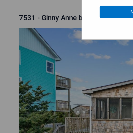
M
7531 - Ginny Anne by Resort Realty