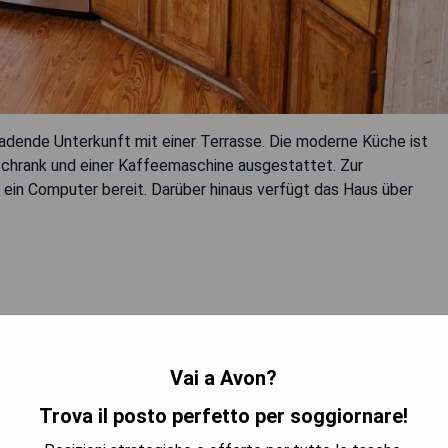
ladende Unterkunft mit einer Terrasse. Die moderne Küche ist
lschrank und einer Kaffeemaschine ausgestattet. Zur
 ein Computer bereit. Darüber hinaus verfügt das Haus über
Vai a Avon?
TRA I PREZZI
Trova il posto perfetto per soggiornare!