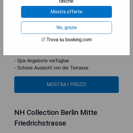
tasche.
Straßenbahnhaltestelle Landsberger
Allee/Petersburger Str. entfernt, von wo aus
Mostra offerte
direkte Verbindungen zum Alexanderplatz
bestehen.
No, grazie
- Modernes Design
Trova su booking.com
- Zentrale Lage
- Kostenloses WLAN
- Spa-Angebote verfügbar
- Schöne Aussicht von der Terrasse
MOSTRA I PREZZI
NH Collection Berlin Mitte
Friedrichstrasse