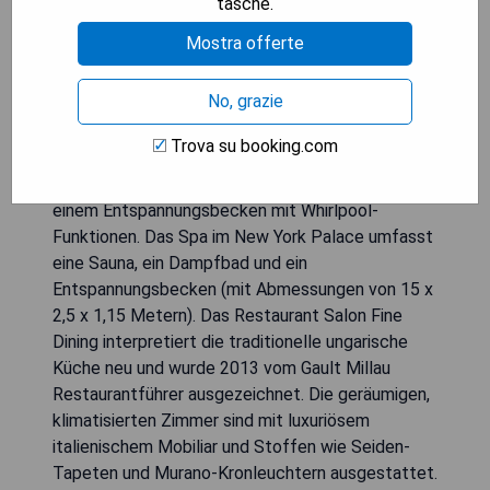
tasche.
Mostra offerte
Das Anantara New York Palace Budapest befindet
No, grazie
sich in einem eleganten Gebäude aus dem 19.
Jahrhundert im Herzen Budapests, nahe der Oper
Trova su booking.com
und dem Boulevard Andrássy. Es bietet
kostenloses WLAN sowie einen Spa-Bereich mit
einem Entspannungsbecken mit Whirlpool-
Funktionen. Das Spa im New York Palace umfasst
eine Sauna, ein Dampfbad und ein
Entspannungsbecken (mit Abmessungen von 15 x
2,5 x 1,15 Metern). Das Restaurant Salon Fine
Dining interpretiert die traditionelle ungarische
Küche neu und wurde 2013 vom Gault Millau
Restaurantführer ausgezeichnet. Die geräumigen,
klimatisierten Zimmer sind mit luxuriösem
italienischem Mobiliar und Stoffen wie Seiden-
Tapeten und Murano-Kronleuchtern ausgestattet.