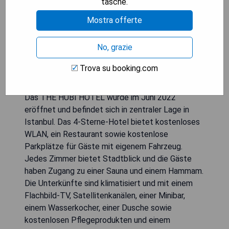
tasche.
Mostra offerte
No, grazie
Trova su booking.com
Das THE HUBİ HOTEL wurde im Juni 2022
eröffnet und befindet sich in zentraler Lage in
Istanbul. Das 4-Sterne-Hotel bietet kostenloses
WLAN, ein Restaurant sowie kostenlose
Parkplätze für Gäste mit eigenem Fahrzeug.
Jedes Zimmer bietet Stadtblick und die Gäste
haben Zugang zu einer Sauna und einem Hammam.
Die Unterkünfte sind klimatisiert und mit einem
Flachbild-TV, Satellitenkanälen, einer Minibar,
einem Wasserkocher, einer Dusche sowie
kostenlosen Pflegeprodukten und einem