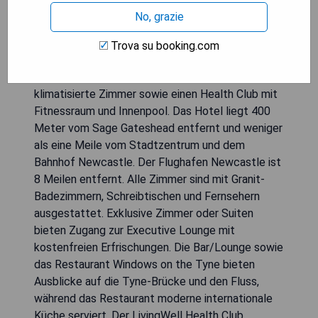
No, grazie
Das 4-Sterne-Hotel Hilton Newcastle Gateshead
bietet einen malerischen Blick auf den Fluss Tyne
Trova su booking.com
und die Quayside in Richtung Newcastle
Stadtzentrum. Es verfügt über moderne,
klimatisierte Zimmer sowie einen Health Club mit
Fitnessraum und Innenpool. Das Hotel liegt 400
Meter vom Sage Gateshead entfernt und weniger
als eine Meile vom Stadtzentrum und dem
Bahnhof Newcastle. Der Flughafen Newcastle ist
8 Meilen entfernt. Alle Zimmer sind mit Granit-
Badezimmern, Schreibtischen und Fernsehern
ausgestattet. Exklusive Zimmer oder Suiten
bieten Zugang zur Executive Lounge mit
kostenfreien Erfrischungen. Die Bar/Lounge sowie
das Restaurant Windows on the Tyne bieten
Ausblicke auf die Tyne-Brücke und den Fluss,
während das Restaurant moderne internationale
Küche serviert. Der LivingWell Health Club