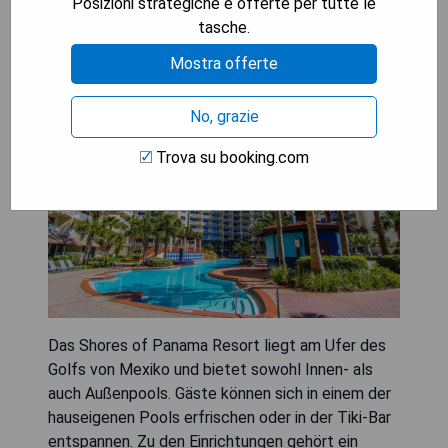
Posizioni strategiche e offerte per tutte le
tasche.
Shores of Panama Resort
Mostra offerte
No, grazie
Trova su booking.com
Das Shores of Panama Resort liegt am Ufer des
Golfs von Mexiko und bietet sowohl Innen- als
auch Außenpools. Gäste können sich in einem der
hauseigenen Pools erfrischen oder in der Tiki-Bar
entspannen. Zu den Einrichtungen gehört ein