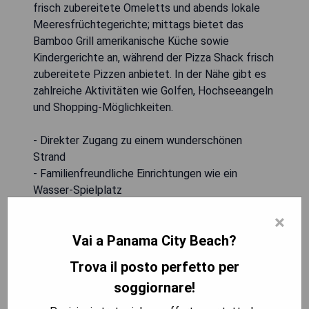
frisch zubereitete Omeletts und abends lokale
Meeresfrüchtegerichte; mittags bietet das
Bamboo Grill amerikanische Küche sowie
Kindergerichte an, während der Pizza Shack frisch
zubereitete Pizzen anbietet. In der Nähe gibt es
zahlreiche Aktivitäten wie Golfen, Hochseeangeln
und Shopping-Möglichkeiten.
- Direkter Zugang zu einem wunderschönen
Strand
- Familienfreundliche Einrichtungen wie ein
Wasser-Spielplatz
- Vielfältige gastronomische Optionen vor Ort
×
- Kostenfreies WLAN in allen Zimmern
Vai a Panama City Beach?
- Nähe zu Freizeitaktivitäten wie Golf und Angeln
Trova il posto perfetto per
MOSTRA I PREZZI
soggiornare!