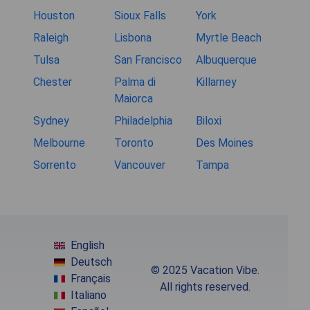
Houston
Sioux Falls
York
Raleigh
Lisbona
Myrtle Beach
Tulsa
San Francisco
Albuquerque
Chester
Palma di
Killarney
Maiorca
Sydney
Philadelphia
Biloxi
Melbourne
Toronto
Des Moines
Sorrento
Vancouver
Tampa
English
Deutsch
© 2025 Vacation Vibe.
Français
All rights reserved.
Italiano