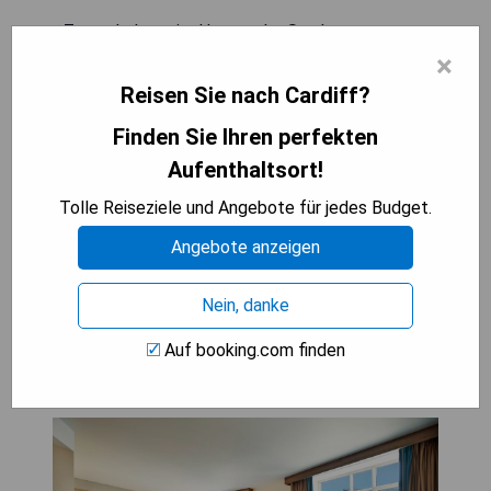
- Zentrale Lage im Herzen der Stadt
- Luxuriöse Zimmer mit atemberaubenden
×
Ausblicken
Reisen Sie nach Cardiff?
- Umfangreiche Freizeiteinrichtungen inklusive
Finden Sie Ihren perfekten
Spa
- Preisgekröntes Restaurant mit modernem
Aufenthaltsort!
Speiseangebot
Tolle Reiseziele und Angebote für jedes Budget.
- Kostenfreies WLAN verfügbar
Angebote anzeigen
PREISE ANZEIGEN
Nein, danke
Auf booking.com finden
Hilton Cardiff