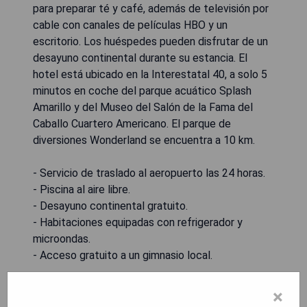
para preparar té y café, además de televisión por
cable con canales de películas HBO y un
escritorio. Los huéspedes pueden disfrutar de un
desayuno continental durante su estancia. El
hotel está ubicado en la Interestatal 40, a solo 5
minutos en coche del parque acuático Splash
Amarillo y del Museo del Salón de la Fama del
Caballo Cuartero Americano. El parque de
diversiones Wonderland se encuentra a 10 km.
- Servicio de traslado al aeropuerto las 24 horas.
- Piscina al aire libre.
- Desayuno continental gratuito.
- Habitaciones equipadas con refrigerador y
microondas.
- Acceso gratuito a un gimnasio local.
×
MOSTRAR PRECIOS