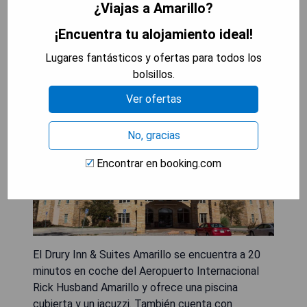
¿Viajas a Amarillo?
¡Encuentra tu alojamiento ideal!
Drury Inn & Suites Amarillo
Lugares fantásticos y ofertas para todos los
bolsillos.
Ver ofertas
No, gracias
Encontrar en booking.com
El Drury Inn & Suites Amarillo se encuentra a 20
minutos en coche del Aeropuerto Internacional
Rick Husband Amarillo y ofrece una piscina
cubierta y un jacuzzi. También cuenta con