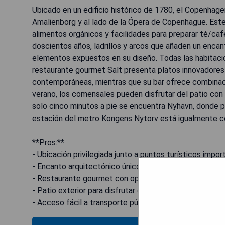
Ubicado en un edificio histórico de 1780, el Copenhage
Amalienborg y al lado de la Ópera de Copenhague. Est
alimentos orgánicos y facilidades para preparar té/caf
doscientos años, ladrillos y arcos que añaden un encan
elementos expuestos en su diseño. Todas las habitacion
restaurante gourmet Salt presenta platos innovadores 
contemporáneas, mientras que su bar ofrece combinaci
verano, los comensales pueden disfrutar del patio con v
solo cinco minutos a pie se encuentra Nyhavn, donde 
estación del metro Kongens Nytorv está igualmente c
**Pros:**
- Ubicación privilegiada junto a puntos turísticos impor
- Encanto arquitectónico único con materiales históric
- Restaurante gourmet con opciones culinarias innovad
- Patio exterior para disfrutar durante el verano.
- Acceso fácil a transporte público cercano.