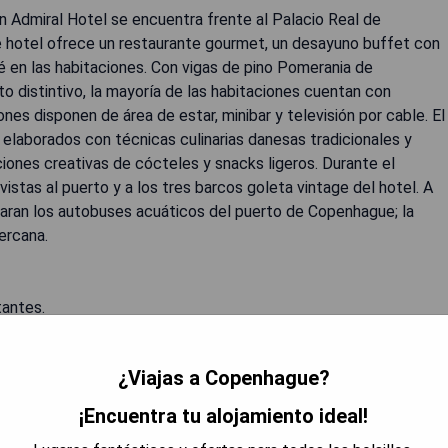
n Admiral Hotel se encuentra frente al Palacio Real de
e hotel ofrece un restaurante gourmet, un desayuno buffet con
é en las habitaciones. Con vigas de pino Pomerania de
to distintivo, la mayoría de las habitaciones cuentan con
es disponen de área de estar, minibar y televisión por cable. El
elaborados con técnicas culinarias danesas tradicionales y
ones creativas de cócteles y snacks ligeros. Durante el
istas al puerto y a los tres barcos goleta vintage del hotel. A
paran los autobuses acuáticos del puerto de Copenhague; la
ercana.
tantes.
os.
oras.
¿Viajas a Copenhague?
¡Encuentra tu alojamiento ideal!