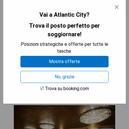
Philadelphia 90 km entfernt liegt.
×
Vai a Atlantic City?
- Direkt an der Atlantik-Stadt-Promenade
- Vielfältige gastronomische Angebote
Trova il posto perfetto per
- On-site Casino für Unterhaltung
soggiornare!
- Ausgewählte Zimmer mit Meerblick
Posizioni strategiche e offerte per tutte le
- Nahegelegene Einkaufsmöglichkeiten in Tanger
tasche.
Outlets
Mostra offerte
MOSTRA I PREZZI
No, grazie
Trova su booking.com
The Claridge Hotel