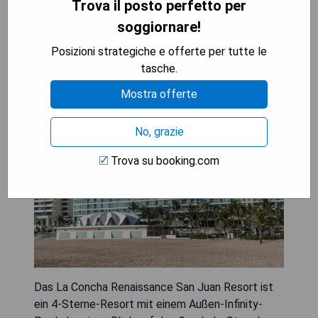
Trova il posto perfetto per
soggiornare!
La Concha Renaissance San
Posizioni strategiche e offerte per tutte le
tasche.
Juan Resort
Mostra offerte
No, grazie
Trova su booking.com
Das La Concha Renaissance San Juan Resort ist
ein 4-Sterne-Resort mit einem Außen-Infinity-