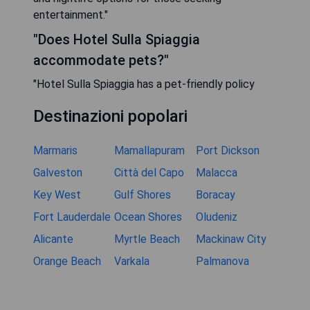
entertainment."
"Does Hotel Sulla Spiaggia
accommodate pets?"
"Hotel Sulla Spiaggia has a pet-friendly policy
Destinazioni popolari
Marmaris
Mamallapuram
Port Dickson
Galveston
Città del Capo
Malacca
Key West
Gulf Shores
Boracay
Fort Lauderdale
Ocean Shores
Oludeniz
Alicante
Myrtle Beach
Mackinaw City
Orange Beach
Varkala
Palmanova