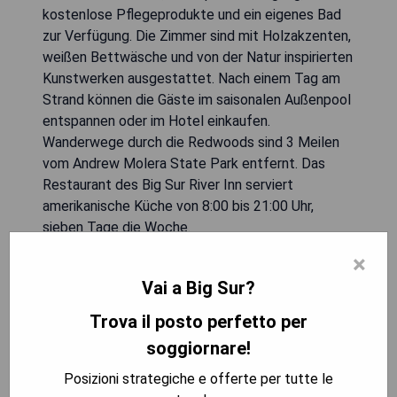
kostenlose Pflegeprodukte und ein eigenes Bad
zur Verfügung. Die Zimmer sind mit Holzakzenten,
weißen Bettwäsche und von der Natur inspirierten
Kunstwerken ausgestattet. Nach einem Tag am
Strand können die Gäste im saisonalen Außenpool
entspannen oder im Hotel einkaufen.
Wanderwege durch die Redwoods sind 3 Meilen
vom Andrew Molera State Park entfernt. Das
Restaurant des Big Sur River Inn serviert
amerikanische Küche von 8:00 bis 21:00 Uhr,
sieben Tage die Woche.
×
- Direkt am Big Sur River gelegen
Vai a Big Sur?
- On-site Restaurant und Bar mit American Cuisine
- Saisonaler Außenpool zum Entspannen
Trova il posto perfetto per
- Kostenfreies WLAN in allen Zimmern
soggiornare!
- Nähe zu Wandermöglichkeiten im Andrew Molera
State Park
Posizioni strategiche e offerte per tutte le