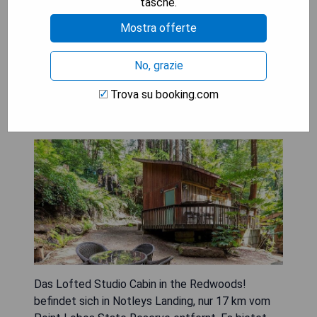
tasche.
MOSTRA I PREZZI
Mostra offerte
No, grazie
Lofted Studio Cabin in the
Trova su booking.com
Redwoods!
Das Lofted Studio Cabin in the Redwoods!
befindet sich in Notleys Landing, nur 17 km vom