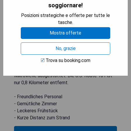
soggiornare!
Posizioni strategiche e offerte per tutte le
tasche.
Mostra offerte
Das Inn at Cannon Beach liegt nur 5 Fahrminuten
No, grazie
vom Tolovana Beach State Park entfernt und
Trova su booking.com
bietet kostenloses WLAN sowie ein Frühstück.
Die Zimmer sind mit einem Kühlschrank und einer
Mikrowelle ausgestattet. Die U.S. Route 101 ist
nur 0,8 Kilometer entfernt.
- Freundliches Personal
- Gemütliche Zimmer
- Leckeres Frühstück
- Kurze Distanz zum Strand