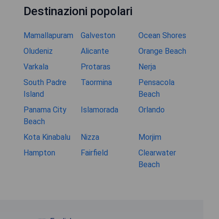
Destinazioni popolari
Mamallapuram
Galveston
Ocean Shores
Oludeniz
Alicante
Orange Beach
Varkala
Protaras
Nerja
South Padre
Taormina
Pensacola
Island
Beach
Panama City
Islamorada
Orlando
Beach
Kota Kinabalu
Nizza
Morjim
Hampton
Fairfield
Clearwater
Beach