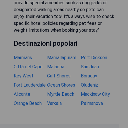
provide special amenities such as dog parks or
designated walking areas nearby so pets can
enjoy their vacation too! It's always wise to check
specific hotel policies regarding pet fees or
weight limitations when booking your stay."
Destinazioni popolari
Marmaris
Mamallapuram
Port Dickson
Città del Capo
Malacca
San Juan
Key West
Gulf Shores
Boracay
Fort Lauderdale
Ocean Shores
Oludeniz
Alicante
Myrtle Beach
Mackinaw City
Orange Beach
Varkala
Palmanova