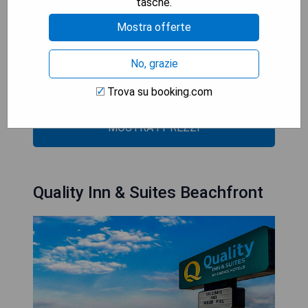
tasche.
**Vorteile:**
- Nahe am Golf von Mexiko
Mostra offerte
- Kostenloses WLAN
- Außenpool
No, grazie
- Kontinentales Frühstück inklusive
- Fitnesscenter vor Ort
Trova su booking.com
MOSTRA I PREZZI
Quality Inn & Suites Beachfront