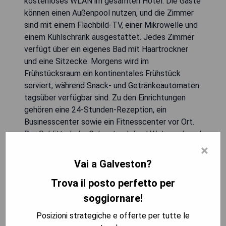
kostenloses WLAN im gesamten Hotel. Die Gäste
können einen Außenpool nutzen, und die Zimmer
sind mit einem Flachbild-TV, einer Mikrowelle und
einem Kühlschrank ausgestattet. Jedes Zimmer
verfügt über ein eigenes Bad mit Haartrockner
und eine Sitzecke. Morgens wird im
Frühstücksraum ein kontinentales Frühstück
serviert, während Snack- und Getränkeautomaten
tagsüber verfügbar sind. Zu den Einrichtungen
gehören eine 24-Stunden-Rezeption, ein
Businesscenter sowie ein Fitnesscenter vor Ort.
Der Schlitterbahn Galveston Island Waterpark und
Moody Gardens befinden sich jeweils 2,3 km
×
entfernt, während der Scholes International
Vai a Galveston?
Airport 5 km away ist; der William P. Hobby Airport
Trova il posto perfetto per
liegt 61 km entfernt. Die Innenstadt von
Galveston erreichen Sie in nur 10 Minuten mit dem
soggiornare!
Auto.
Posizioni strategiche e offerte per tutte le