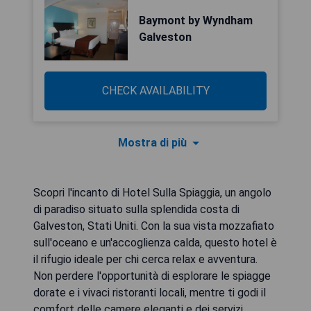
Baymont by Wyndham
Galveston
CHECK AVAILABILITY
Mostra di più
Scopri l'incanto di Hotel Sulla Spiaggia, un angolo
di paradiso situato sulla splendida costa di
Galveston, Stati Uniti. Con la sua vista mozzafiato
sull'oceano e un'accoglienza calda, questo hotel è
il rifugio ideale per chi cerca relax e avventura.
Non perdere l'opportunità di esplorare le spiagge
dorate e i vivaci ristoranti locali, mentre ti godi il
comfort delle camere eleganti e dei servizi