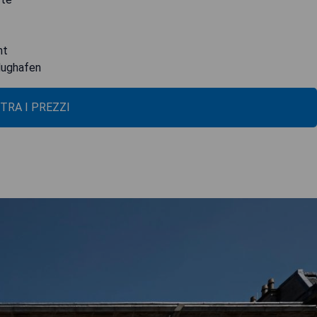
nt
lughafen
TRA I PREZZI
l