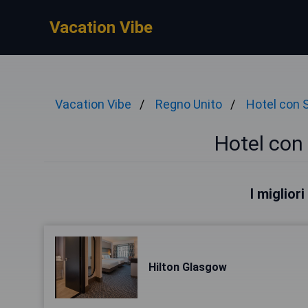
Vacation Vibe
Vacation Vibe
Regno Unito
Hotel con 
Hotel con
I miglior
Hilton Glasgow