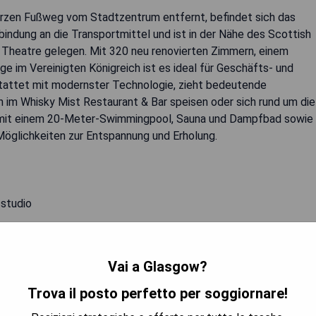
kurzen Fußweg vom Stadtzentrum entfernt, befindet sich das
bindung an die Transportmittel und ist in der Nähe des Scottish
s Theatre gelegen. Mit 320 neu renovierten Zimmern, einem
 im Vereinigten Königreich ist es ideal für Geschäfts- und
stattet mit modernster Technologie, zieht bedeutende
 im Whisky Mist Restaurant & Bar speisen oder sich rund um die
b mit einem 20-Meter-Swimmingpool, Sauna und Dampfbad sowie
öglichkeiten zur Entspannung und Erholung.
studio
Vai a Glasgow?
TRA I PREZZI
Trova il posto perfetto per soggiornare!