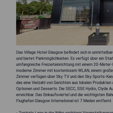
Das Village Hotel Glasgow befindet sich in unmittelb
und bietet Parkmöglichkeiten. Es verfügt über ein Sta
umfangreiche Freizeiteinrichtung mit einem 20-Meter-
moderne Zimmer mit kostenlosem WLAN, einem großen 
Zimmer verfügen über Sky TV und den Sky Sports-Kanal.
das eine Vielzahl von Gerichten aus lokalen Produkte
Optionen und Desserts. Die SECC, SSE Hydro, Clyde Aud
erreichbar. Das Einkaufsviertel und die wichtigsten Bah
Flughafen Glasgow International ist 7 Meilen entfernt.
- Zentrale Lage in der Nähe wichtiger Veranstaltungso