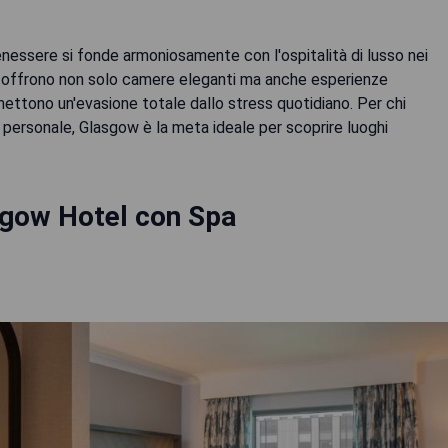
enessere si fonde armoniosamente con l'ospitalità di lusso nei
sivi offrono non solo camere eleganti ma anche esperienze
omettono un'evasione totale dallo stress quotidiano. Per chi
 personale, Glasgow è la meta ideale per scoprire luoghi
sgow Hotel con Spa