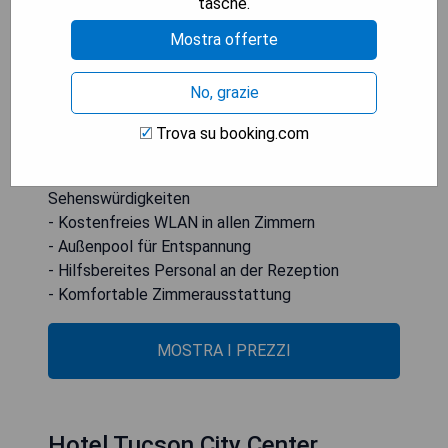
tasche.
mit einem Schreibtisch, einem TV sowie einem
eigenen Bad mit kostenlosen Pflegeprodukten
Mostra offerte
ausgestattet. Zu den weiteren Einrichtungen
gehören eine Terrasse und ein 24-Stunden-
No, grazie
Frontdesk-Service. Der Flughafen Tucson
International Airport ist 13 km entfernt.
Trova su booking.com
- Zentrale Lage zu verschiedenen
Sehenswürdigkeiten
- Kostenfreies WLAN in allen Zimmern
- Außenpool für Entspannung
- Hilfsbereites Personal an der Rezeption
- Komfortable Zimmerausstattung
MOSTRA I PREZZI
Hotel Tucson City Center