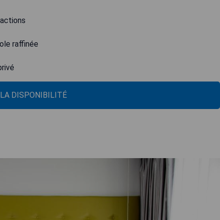
ractions
ole raffinée
privé
 LA DISPONIBILITÉ