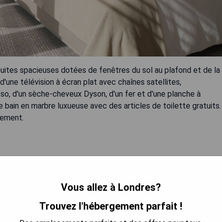
ites spacieuses dotées de fenêtres du sol au plafond et de la
une télévision à écran plat avec chaînes satellites,
sso, d'un sèche-cheveux Dyson, d'un fer et d'une planche à
de bain en marbre luxueuse avec des articles de toilette gratuits.
sement.
e
Vous allez à Londres?
Trouvez l'hébergement parfait !
 LA DISPONIBILITÉ