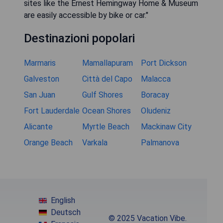
sites like the Ernest Hemingway Home & Museum
are easily accessible by bike or car."
Destinazioni popolari
Marmaris
Mamallapuram
Port Dickson
Galveston
Città del Capo
Malacca
San Juan
Gulf Shores
Boracay
Fort Lauderdale
Ocean Shores
Oludeniz
Alicante
Myrtle Beach
Mackinaw City
Orange Beach
Varkala
Palmanova
English
Deutsch
© 2025 Vacation Vibe.