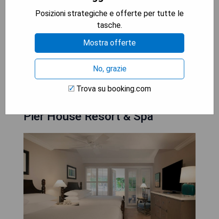
- 24-Stunden-Rezeption und Fitnesscenter
Posizioni strategiche e offerte per tutte le
- Geräumige Zimmer mit Safes
tasche.
- Nahegelegene Sehenswürdigkeiten wie Fort
Zachary Taylor
Mostra offerte
No, grazie
MOSTRA I PREZZI
Trova su booking.com
Pier House Resort & Spa