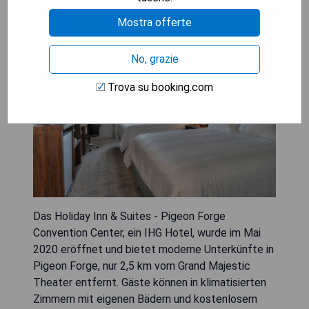
Forge Convention Center
Mostra offerte
No, grazie
Trova su booking.com
Das Holiday Inn & Suites - Pigeon Forge
Convention Center, ein IHG Hotel, wurde im Mai
2020 eröffnet und bietet moderne Unterkünfte in
Pigeon Forge, nur 2,5 km vom Grand Majestic
Theater entfernt. Gäste können in klimatisierten
Zimmern mit eigenen Bädern und kostenlosem