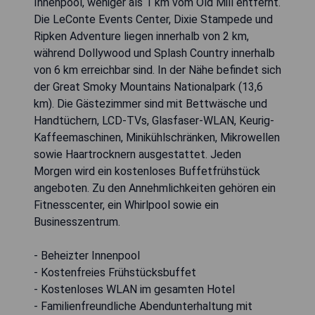
Innenpool, weniger als 1 km vom Old Mill entfernt.
Die LeConte Events Center, Dixie Stampede und
Ripken Adventure liegen innerhalb von 2 km,
während Dollywood und Splash Country innerhalb
von 6 km erreichbar sind. In der Nähe befindet sich
der Great Smoky Mountains Nationalpark (13,6
km). Die Gästezimmer sind mit Bettwäsche und
Handtüchern, LCD-TVs, Glasfaser-WLAN, Keurig-
Kaffeemaschinen, Minikühlschränken, Mikrowellen
sowie Haartrocknern ausgestattet. Jeden
Morgen wird ein kostenloses Buffetfrühstück
angeboten. Zu den Annehmlichkeiten gehören ein
Fitnesscenter, ein Whirlpool sowie ein
Businesszentrum.
- Beheizter Innenpool
- Kostenfreies Frühstücksbuffet
- Kostenloses WLAN im gesamten Hotel
- Familienfreundliche Abendunterhaltung mit