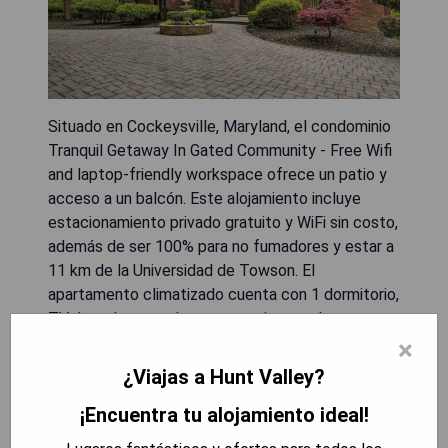
Situado en Cockeysville, Maryland, el condominio
Tranquil Getaway In Gated Community - Free Wifi
and laptop-friendly workspace ofrece un patio y
acceso a un balcón. Este alojamiento incluye
estacionamiento privado gratuito y WiFi sin costo,
además de ser 100% para no fumadores y estar a
11 km de la Universidad de Towson. El
apartamento climatizado cuenta con 1 dormitorio,
TV, área de comedor y una cocina totalmente
equipada con microondas y nevera. Se
×
proporcionan toallas y ropa de cama, y para mayor
¿Viajas a Hunt Valley?
privacidad, la propiedad tiene entrada
¡Encuentra tu alojamiento ideal!
independiente. Los huéspedes pueden disfrutar
de actividades como ciclismo en los alrededores