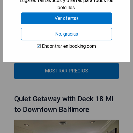
Lugares fantásticos y ofertas para todos los
o relajarse en el jardín.
bolsillos.
Ver ofertas
- Ubicación tranquila en una comunidad cerrada.
- Acceso gratuito a WiFi.
- Espacio adecuado para trabajar desde casa.
No, gracias
- Estacionamiento privado incluido.
Encontrar en booking.com
- Cercanía a lugares culturales como museos y
universidades.
MOSTRAR PRECIOS
Quiet Getaway with Deck 18 Mi
to Downtown Baltimore