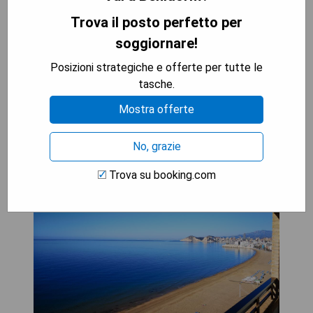
- Vielfältiges Frühstücksbuffet
Trova il posto perfetto per
- Nahe an Einkaufsmöglichkeiten und Restaurants
soggiornare!
MOSTRA I PREZZI
Posizioni strategiche e offerte per tutte le
tasche.
Mostra offerte
Les Dunes Comodoro
No, grazie
Trova su booking.com