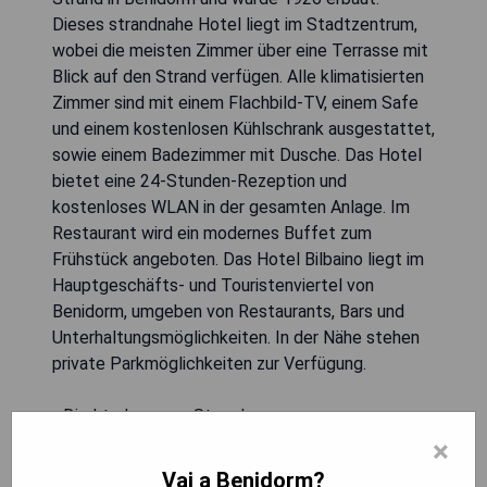
Dieses strandnahe Hotel liegt im Stadtzentrum,
wobei die meisten Zimmer über eine Terrasse mit
Blick auf den Strand verfügen. Alle klimatisierten
Zimmer sind mit einem Flachbild-TV, einem Safe
und einem kostenlosen Kühlschrank ausgestattet,
sowie einem Badezimmer mit Dusche. Das Hotel
bietet eine 24-Stunden-Rezeption und
kostenloses WLAN in der gesamten Anlage. Im
Restaurant wird ein modernes Buffet zum
Frühstück angeboten. Das Hotel Bilbaino liegt im
Hauptgeschäfts- und Touristenviertel von
Benidorm, umgeben von Restaurants, Bars und
Unterhaltungsmöglichkeiten. In der Nähe stehen
private Parkmöglichkeiten zur Verfügung.
- Direkte Lage am Strand
- Klimatisierte Zimmer mit moderner Ausstattung
×
- Kostenloses WLAN im gesamten Hotel
Vai a Benidorm?