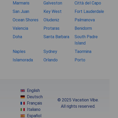
Marmaris
Galveston
Città del Capo
San Juan
Key West
Fort Lauderdale
Ocean Shores
Oludeniz
Palmanova
Valencia
Protaras
Benidorm
Doha
Santa Barbara
South Padre
Island
Naples
Sydney
Taormina
Islamorada
Orlando
Porto
English
Deutsch
© 2025 Vacation Vibe.
Français
All rights reserved.
Italiano
Español